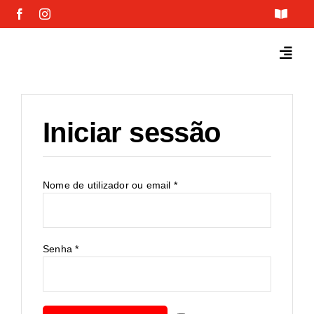
Skip
Toggle
to
Navigat
content
Certificados
Toggl
Navig
Política de Privacidade
Início
Iniciar sessão
Política de Cookies
Equipamentos
Contactos
Serviços
Obrigatório
Nome de utilizador ou email
*
Parceiros
Obrigatório
Senha
*
Sobre Nós
Notícias