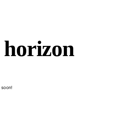
e horizon
g soon!