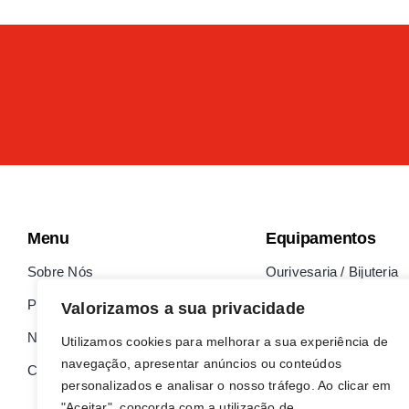
Menu
Equipamentos
Sobre Nós
Ourivesaria / Bijuteria
Parceiros
Indústria
Valorizamos a sua privacidade
Notícias
Relojoaria
Utilizamos cookies para melhorar a sua experiência de
navegação, apresentar anúncios ou conteúdos
Contactos
personalizados e analisar o nosso tráfego. Ao clicar em
"Aceitar", concorda com a utilização de