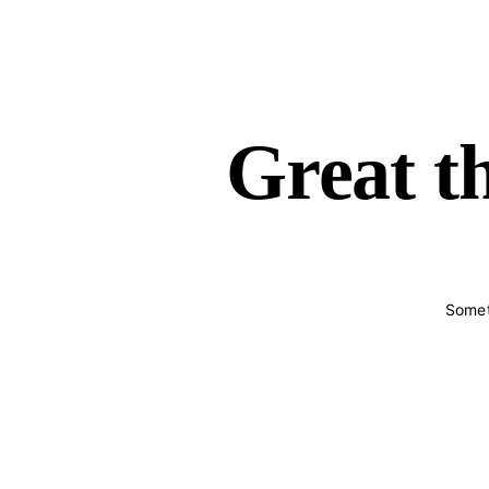
Great th
Someth